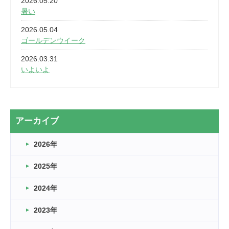
2026.05.20
暑い
2026.05.04
ゴールデンウイーク
2026.03.31
いよいよ
2026.03.28
2カ月
2026.03.20
アーカイブ
なぎなた
2026年
2026.03.16
どこよりも早い情報解禁
2025年
2026.03.15
車いすバスケとRくんのお話
2024年
2026.03.14
2023年
卒業・卒園の季節★