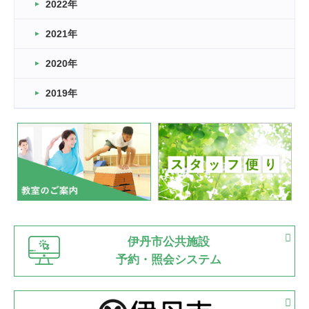
2022年
2026.03.11
スタッフ自慢
2021年
緑ケ丘体育館
2022.11.03
2020年
市民スポーツ祭 剣道の部開催
緑ケ丘体育館
2019年
2022.07.24
いたっぼーる大会☆彡
緑ケ丘体育館
2022.07.03
市内総合体育大会が開始
緑ケ丘体育館
猪名川運動広場
古池運動広場
市立野球場
2022.06.12
伊丹市公共施設
県知事杯争奪バレーボール大会が開催
予約・照会システム
緑ケ丘体育館
2022.05.05
体育協会長杯 バドミントン競技の部