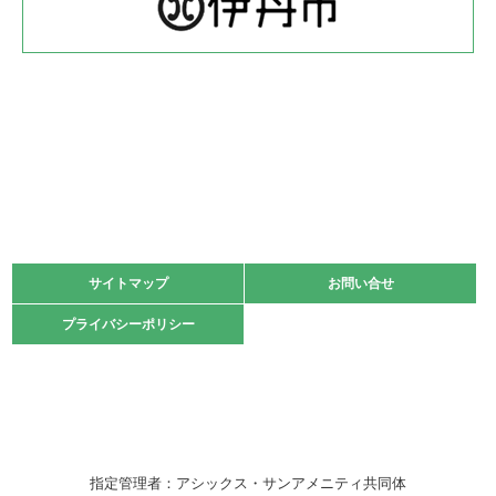
緑ケ丘体育館
2022.05.22
少年スポーツ大会 剣道の部
2022.06.05
阪神中学校 バレーボール優勝大会＊
緑ケ丘体育館
2021.11.13
マスターズスポーツフェスティバル「ビーチバレーボール
大会」開催
緑ケ丘体育館
サイトマップ
サイトマップ
お問い合せ
お問い合せ
2021.10.23
プライバシーポリシー
プライバシーポリシー
卓球選手権大会ラージボールの部開催☆
2021.10.20
車いすバスケチームの利用☆
緑ケ丘体育館
2021.06.26
指定管理者：アシックス・サンアメニティ共同体
伊丹市総合体育大会 バレーボール大会が開催されました