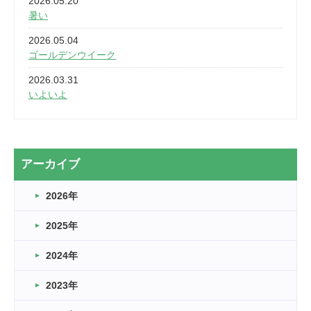
2026.05.20
暑い
2026.05.04
ゴールデンウイーク
2026.03.31
いよいよ
2026.03.28
2カ月
2026.03.20
アーカイブ
なぎなた
2026年
2026.03.16
どこよりも早い情報解禁
2025年
2026.03.15
車いすバスケとRくんのお話
2024年
2026.03.14
2023年
卒業・卒園の季節★