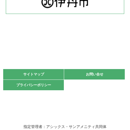
緑ケ丘体育館
2022.05.22
少年スポーツ大会 剣道の部
2022.06.05
阪神中学校 バレーボール優勝大会＊
緑ケ丘体育館
2021.11.13
マスターズスポーツフェスティバル「ビーチバレーボール
大会」開催
緑ケ丘体育館
サイトマップ
サイトマップ
お問い合せ
お問い合せ
2021.10.23
プライバシーポリシー
プライバシーポリシー
卓球選手権大会ラージボールの部開催☆
2021.10.20
車いすバスケチームの利用☆
緑ケ丘体育館
2021.06.26
指定管理者：アシックス・サンアメニティ共同体
伊丹市総合体育大会 バレーボール大会が開催されました