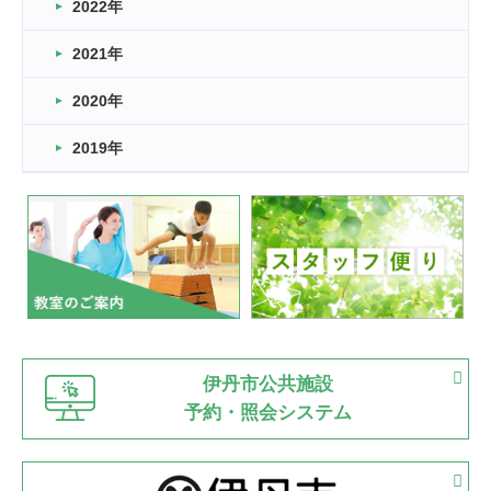
2022年
2026.03.11
スタッフ自慢
2021年
緑ケ丘体育館
2022.11.03
2020年
市民スポーツ祭 剣道の部開催
緑ケ丘体育館
2019年
2022.07.24
いたっぼーる大会☆彡
緑ケ丘体育館
2022.07.03
市内総合体育大会が開始
緑ケ丘体育館
猪名川運動広場
古池運動広場
市立野球場
2022.06.12
伊丹市公共施設
県知事杯争奪バレーボール大会が開催
予約・照会システム
緑ケ丘体育館
2022.05.05
体育協会長杯 バドミントン競技の部