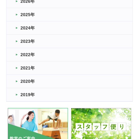
2026年
2026.03.16
どこよりも早い情報解禁
2025年
2026.03.15
車いすバスケとRくんのお話
2024年
2026.03.14
2023年
卒業・卒園の季節★
2022年
2026.03.11
スタッフ自慢
2021年
緑ケ丘体育館
2022.11.03
2020年
市民スポーツ祭 剣道の部開催
緑ケ丘体育館
2019年
2022.07.24
いたっぼーる大会☆彡
緑ケ丘体育館
2022.07.03
市内総合体育大会が開始