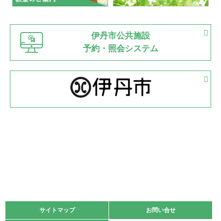
緑ケ丘体育館
猪名川運動広場
古池運動広場
市立野球場
2022.06.12
伊丹市公共施設
県知事杯争奪バレーボール大会が開催
予約・照会システム
緑ケ丘体育館
2022.05.05
体育協会長杯 バドミントン競技の部
緑ケ丘体育館
2022.05.22
少年スポーツ大会 剣道の部
2022.06.05
阪神中学校 バレーボール優勝大会＊
緑ケ丘体育館
2021.11.13
マスターズスポーツフェスティバル「ビーチバレーボール
大会」開催
緑ケ丘体育館
サイトマップ
サイトマップ
お問い合せ
お問い合せ