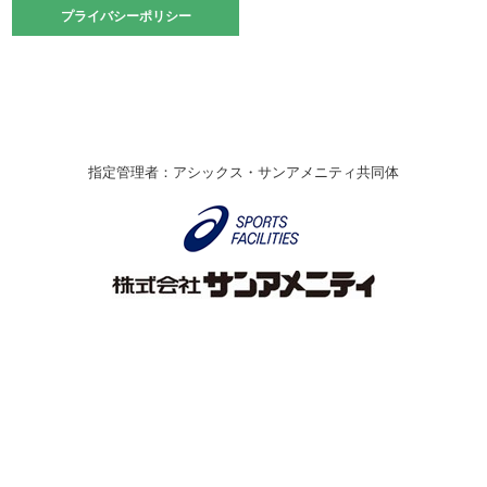
2021.10.23
プライバシーポリシー
プライバシーポリシー
卓球選手権大会ラージボールの部開催☆
2021.10.20
車いすバスケチームの利用☆
緑ケ丘体育館
2021.06.26
指定管理者：アシックス・サンアメニティ共同体
伊丹市総合体育大会 バレーボール大会が開催されました
★
緑ケ丘体育館
2020.12.20
なわとびイベントを開催しました！
緑ケ丘体育館
2020.10.28
アシックス☆シニアウォーキングラボ
緑ケ丘体育館
Copyright © Itami City. All rights reserved.
2020.07.18
【7/20～】緑ヶ丘プールがオープンします！
緑ケ丘体育館
プール