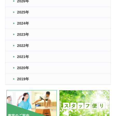
2026年
2026.03.16
どこよりも早い情報解禁
2025年
2026.03.15
車いすバスケとRくんのお話
2024年
2026.03.14
2023年
卒業・卒園の季節★
2022年
2026.03.11
スタッフ自慢
2021年
緑ケ丘体育館
2022.11.03
2020年
市民スポーツ祭 剣道の部開催
緑ケ丘体育館
2019年
2022.07.24
いたっぼーる大会☆彡
緑ケ丘体育館
2022.07.03
市内総合体育大会が開始