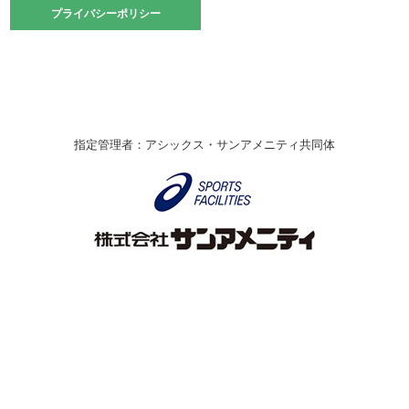
2021.10.23
プライバシーポリシー
プライバシーポリシー
卓球選手権大会ラージボールの部開催☆
2021.10.20
車いすバスケチームの利用☆
緑ケ丘体育館
2021.06.26
指定管理者：アシックス・サンアメニティ共同体
伊丹市総合体育大会 バレーボール大会が開催されました
★
緑ケ丘体育館
2020.12.20
なわとびイベントを開催しました！
緑ケ丘体育館
2020.10.28
アシックス☆シニアウォーキングラボ
緑ケ丘体育館
Copyright © Itami City. All rights reserved.
2020.07.18
【7/20～】緑ヶ丘プールがオープンします！
緑ケ丘体育館
プール