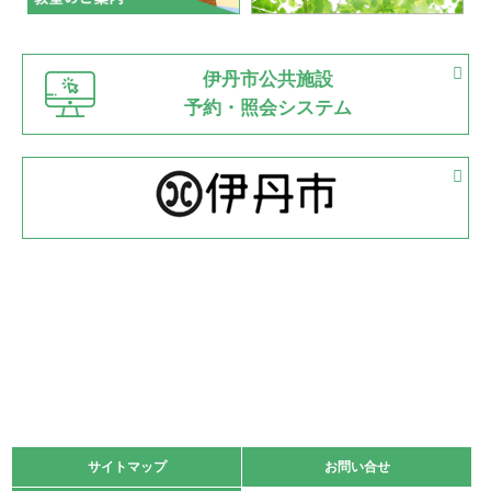
緑ケ丘体育館
猪名川運動広場
古池運動広場
市立野球場
2022.06.12
伊丹市公共施設
県知事杯争奪バレーボール大会が開催
予約・照会システム
緑ケ丘体育館
2022.05.05
体育協会長杯 バドミントン競技の部
緑ケ丘体育館
2022.05.22
少年スポーツ大会 剣道の部
2022.06.05
阪神中学校 バレーボール優勝大会＊
緑ケ丘体育館
2021.11.13
マスターズスポーツフェスティバル「ビーチバレーボール
大会」開催
緑ケ丘体育館
サイトマップ
サイトマップ
お問い合せ
お問い合せ