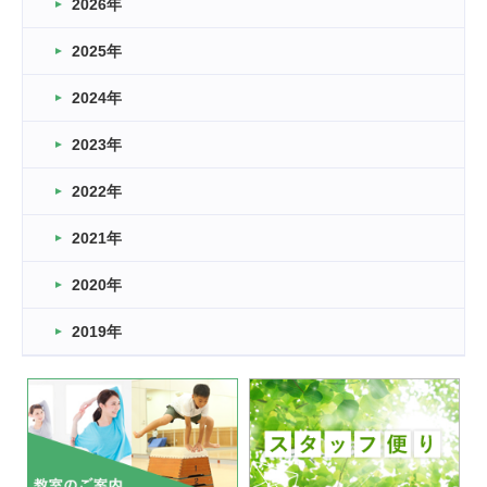
2026年
2026.03.16
どこよりも早い情報解禁
2025年
2026.03.15
車いすバスケとRくんのお話
2024年
2026.03.14
2023年
卒業・卒園の季節★
2022年
2026.03.11
スタッフ自慢
2021年
緑ケ丘体育館
2022.11.03
2020年
市民スポーツ祭 剣道の部開催
緑ケ丘体育館
2019年
2022.07.24
いたっぼーる大会☆彡
緑ケ丘体育館
2022.07.03
市内総合体育大会が開始