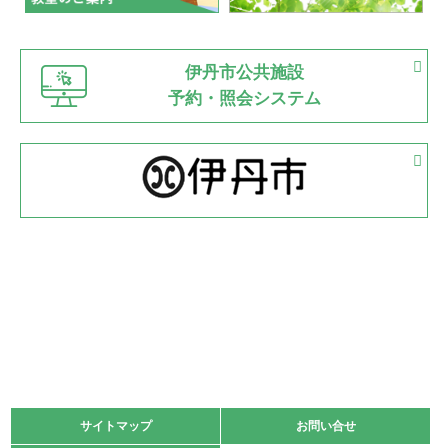
緑ケ丘体育館
猪名川運動広場
古池運動広場
市立野球場
2022.06.12
伊丹市公共施設
県知事杯争奪バレーボール大会が開催
予約・照会システム
緑ケ丘体育館
2022.05.05
体育協会長杯 バドミントン競技の部
緑ケ丘体育館
2022.05.22
少年スポーツ大会 剣道の部
2022.06.05
阪神中学校 バレーボール優勝大会＊
緑ケ丘体育館
2021.11.13
マスターズスポーツフェスティバル「ビーチバレーボール
大会」開催
緑ケ丘体育館
サイトマップ
サイトマップ
お問い合せ
お問い合せ