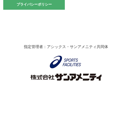
2021.10.23
プライバシーポリシー
プライバシーポリシー
卓球選手権大会ラージボールの部開催☆
2021.10.20
車いすバスケチームの利用☆
緑ケ丘体育館
2021.06.26
指定管理者：アシックス・サンアメニティ共同体
伊丹市総合体育大会 バレーボール大会が開催されました
★
緑ケ丘体育館
2020.12.20
なわとびイベントを開催しました！
緑ケ丘体育館
2020.10.28
アシックス☆シニアウォーキングラボ
緑ケ丘体育館
Copyright © Itami City. All rights reserved.
2020.07.18
【7/20～】緑ヶ丘プールがオープンします！
緑ケ丘体育館
プール