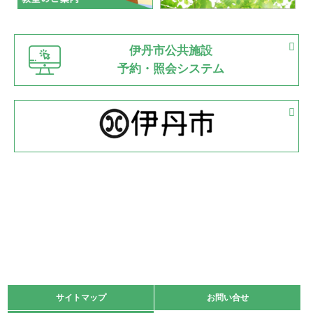
緑ケ丘体育館
猪名川運動広場
古池運動広場
市立野球場
2022.06.12
伊丹市公共施設
県知事杯争奪バレーボール大会が開催
予約・照会システム
緑ケ丘体育館
2022.05.05
体育協会長杯 バドミントン競技の部
緑ケ丘体育館
2022.05.22
少年スポーツ大会 剣道の部
2022.06.05
阪神中学校 バレーボール優勝大会＊
緑ケ丘体育館
2021.11.13
マスターズスポーツフェスティバル「ビーチバレーボール
大会」開催
緑ケ丘体育館
サイトマップ
サイトマップ
お問い合せ
お問い合せ