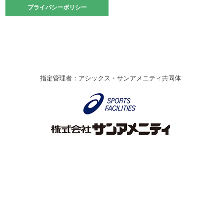
2021.10.23
プライバシーポリシー
プライバシーポリシー
卓球選手権大会ラージボールの部開催☆
2021.10.20
車いすバスケチームの利用☆
緑ケ丘体育館
2021.06.26
指定管理者：アシックス・サンアメニティ共同体
伊丹市総合体育大会 バレーボール大会が開催されました
★
緑ケ丘体育館
2020.12.20
なわとびイベントを開催しました！
緑ケ丘体育館
2020.10.28
アシックス☆シニアウォーキングラボ
緑ケ丘体育館
Copyright © Itami City. All rights reserved.
2020.07.18
【7/20～】緑ヶ丘プールがオープンします！
緑ケ丘体育館
プール