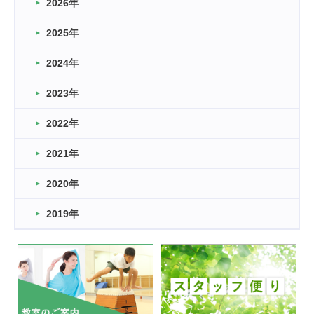
2026年
2026.03.16
どこよりも早い情報解禁
2025年
2026.03.15
車いすバスケとRくんのお話
2024年
2026.03.14
2023年
卒業・卒園の季節★
2022年
2026.03.11
スタッフ自慢
2021年
緑ケ丘体育館
2022.11.03
2020年
市民スポーツ祭 剣道の部開催
緑ケ丘体育館
2019年
2022.07.24
いたっぼーる大会☆彡
緑ケ丘体育館
2022.07.03
市内総合体育大会が開始