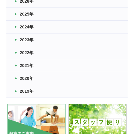
2026年
2026.03.16
どこよりも早い情報解禁
2025年
2026.03.15
車いすバスケとRくんのお話
2024年
2026.03.14
2023年
卒業・卒園の季節★
2022年
2026.03.11
スタッフ自慢
2021年
緑ケ丘体育館
2022.11.03
2020年
市民スポーツ祭 剣道の部開催
緑ケ丘体育館
2019年
2022.07.24
いたっぼーる大会☆彡
緑ケ丘体育館
2022.07.03
市内総合体育大会が開始