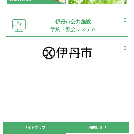
緑ケ丘体育館
猪名川運動広場
古池運動広場
市立野球場
2022.06.12
伊丹市公共施設
県知事杯争奪バレーボール大会が開催
予約・照会システム
緑ケ丘体育館
2022.05.05
体育協会長杯 バドミントン競技の部
緑ケ丘体育館
2022.05.22
少年スポーツ大会 剣道の部
2022.06.05
阪神中学校 バレーボール優勝大会＊
緑ケ丘体育館
2021.11.13
マスターズスポーツフェスティバル「ビーチバレーボール
大会」開催
緑ケ丘体育館
サイトマップ
サイトマップ
お問い合せ
お問い合せ