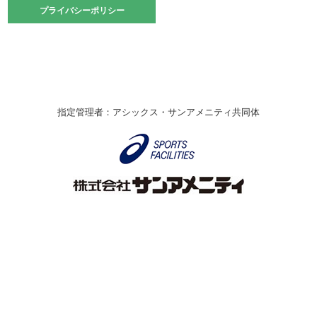
2021.10.23
プライバシーポリシー
プライバシーポリシー
卓球選手権大会ラージボールの部開催☆
2021.10.20
車いすバスケチームの利用☆
緑ケ丘体育館
2021.06.26
指定管理者：アシックス・サンアメニティ共同体
伊丹市総合体育大会 バレーボール大会が開催されました
★
緑ケ丘体育館
2020.12.20
なわとびイベントを開催しました！
緑ケ丘体育館
2020.10.28
アシックス☆シニアウォーキングラボ
緑ケ丘体育館
Copyright © Itami City. All rights reserved.
2020.07.18
【7/20～】緑ヶ丘プールがオープンします！
緑ケ丘体育館
プール