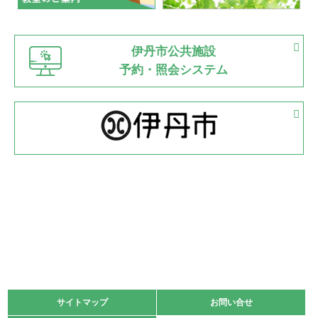
緑ケ丘体育館
猪名川運動広場
古池運動広場
市立野球場
2022.06.12
伊丹市公共施設
県知事杯争奪バレーボール大会が開催
予約・照会システム
緑ケ丘体育館
2022.05.05
体育協会長杯 バドミントン競技の部
緑ケ丘体育館
2022.05.22
少年スポーツ大会 剣道の部
2022.06.05
阪神中学校 バレーボール優勝大会＊
緑ケ丘体育館
2021.11.13
マスターズスポーツフェスティバル「ビーチバレーボール
大会」開催
緑ケ丘体育館
サイトマップ
サイトマップ
お問い合せ
お問い合せ