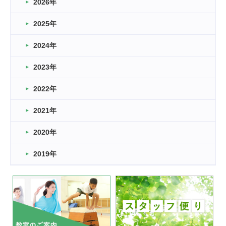
2026年
2026.03.16
どこよりも早い情報解禁
2025年
2026.03.15
車いすバスケとRくんのお話
2024年
2026.03.14
2023年
卒業・卒園の季節★
2022年
2026.03.11
スタッフ自慢
2021年
緑ケ丘体育館
2022.11.03
2020年
市民スポーツ祭 剣道の部開催
緑ケ丘体育館
2019年
2022.07.24
いたっぼーる大会☆彡
緑ケ丘体育館
2022.07.03
市内総合体育大会が開始