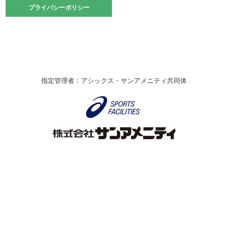
2021.10.23
プライバシーポリシー
プライバシーポリシー
卓球選手権大会ラージボールの部開催☆
2021.10.20
車いすバスケチームの利用☆
緑ケ丘体育館
2021.06.26
指定管理者：アシックス・サンアメニティ共同体
伊丹市総合体育大会 バレーボール大会が開催されました
★
緑ケ丘体育館
2020.12.20
なわとびイベントを開催しました！
緑ケ丘体育館
2020.10.28
アシックス☆シニアウォーキングラボ
緑ケ丘体育館
Copyright © Itami City. All rights reserved.
2020.07.18
【7/20～】緑ヶ丘プールがオープンします！
緑ケ丘体育館
プール