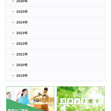
2026年
2026.03.16
どこよりも早い情報解禁
2025年
2026.03.15
車いすバスケとRくんのお話
2024年
2026.03.14
2023年
卒業・卒園の季節★
2022年
2026.03.11
スタッフ自慢
2021年
緑ケ丘体育館
2022.11.03
2020年
市民スポーツ祭 剣道の部開催
緑ケ丘体育館
2019年
2022.07.24
いたっぼーる大会☆彡
緑ケ丘体育館
2022.07.03
市内総合体育大会が開始