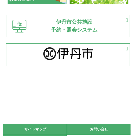
緑ケ丘体育館
猪名川運動広場
古池運動広場
市立野球場
2022.06.12
伊丹市公共施設
県知事杯争奪バレーボール大会が開催
予約・照会システム
緑ケ丘体育館
2022.05.05
体育協会長杯 バドミントン競技の部
緑ケ丘体育館
2022.05.22
少年スポーツ大会 剣道の部
2022.06.05
阪神中学校 バレーボール優勝大会＊
緑ケ丘体育館
2021.11.13
マスターズスポーツフェスティバル「ビーチバレーボール
大会」開催
緑ケ丘体育館
サイトマップ
サイトマップ
お問い合せ
お問い合せ