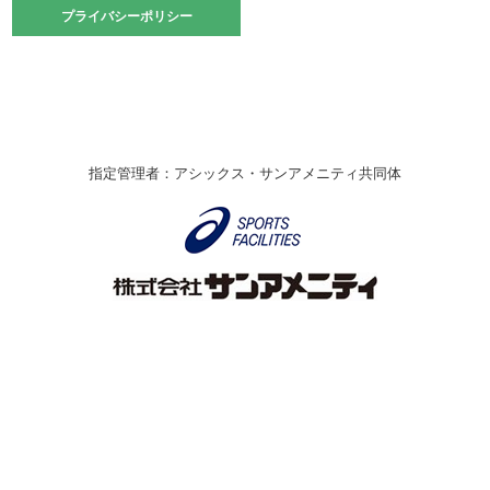
2021.10.23
プライバシーポリシー
プライバシーポリシー
卓球選手権大会ラージボールの部開催☆
2021.10.20
車いすバスケチームの利用☆
緑ケ丘体育館
2021.06.26
指定管理者：アシックス・サンアメニティ共同体
伊丹市総合体育大会 バレーボール大会が開催されました
★
緑ケ丘体育館
2020.12.20
なわとびイベントを開催しました！
緑ケ丘体育館
2020.10.28
アシックス☆シニアウォーキングラボ
緑ケ丘体育館
Copyright © Itami City. All rights reserved.
2020.07.18
【7/20～】緑ヶ丘プールがオープンします！
緑ケ丘体育館
プール