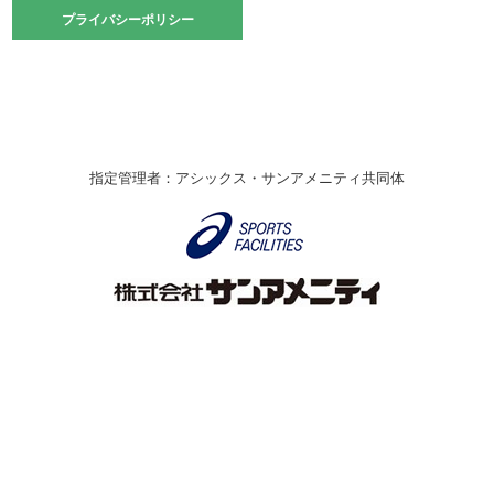
2021.10.23
プライバシーポリシー
プライバシーポリシー
卓球選手権大会ラージボールの部開催☆
2021.10.20
車いすバスケチームの利用☆
緑ケ丘体育館
2021.06.26
指定管理者：アシックス・サンアメニティ共同体
伊丹市総合体育大会 バレーボール大会が開催されました
★
緑ケ丘体育館
2020.12.20
なわとびイベントを開催しました！
緑ケ丘体育館
2020.10.28
アシックス☆シニアウォーキングラボ
緑ケ丘体育館
Copyright © Itami City. All rights reserved.
2020.07.18
【7/20～】緑ヶ丘プールがオープンします！
緑ケ丘体育館
プール