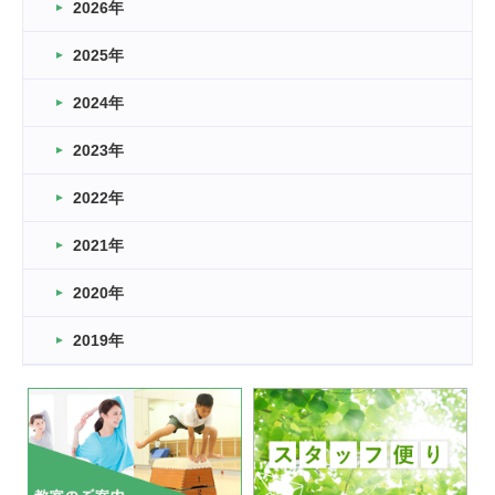
2026年
2026.03.16
どこよりも早い情報解禁
2025年
2026.03.15
車いすバスケとRくんのお話
2024年
2026.03.14
2023年
卒業・卒園の季節★
2022年
2026.03.11
スタッフ自慢
2021年
緑ケ丘体育館
2022.11.03
2020年
市民スポーツ祭 剣道の部開催
緑ケ丘体育館
2019年
2022.07.24
いたっぼーる大会☆彡
緑ケ丘体育館
2022.07.03
市内総合体育大会が開始