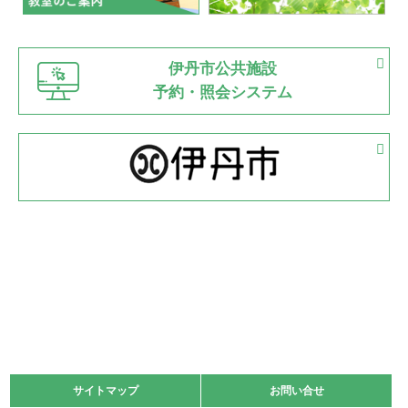
緑ケ丘体育館
猪名川運動広場
古池運動広場
市立野球場
2022.06.12
伊丹市公共施設
県知事杯争奪バレーボール大会が開催
予約・照会システム
緑ケ丘体育館
2022.05.05
体育協会長杯 バドミントン競技の部
緑ケ丘体育館
2022.05.22
少年スポーツ大会 剣道の部
2022.06.05
阪神中学校 バレーボール優勝大会＊
緑ケ丘体育館
2021.11.13
マスターズスポーツフェスティバル「ビーチバレーボール
大会」開催
緑ケ丘体育館
サイトマップ
サイトマップ
お問い合せ
お問い合せ