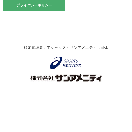
2021.10.23
プライバシーポリシー
プライバシーポリシー
卓球選手権大会ラージボールの部開催☆
2021.10.20
車いすバスケチームの利用☆
緑ケ丘体育館
2021.06.26
指定管理者：アシックス・サンアメニティ共同体
伊丹市総合体育大会 バレーボール大会が開催されました
★
緑ケ丘体育館
2020.12.20
なわとびイベントを開催しました！
緑ケ丘体育館
2020.10.28
アシックス☆シニアウォーキングラボ
緑ケ丘体育館
Copyright © Itami City. All rights reserved.
2020.07.18
【7/20～】緑ヶ丘プールがオープンします！
緑ケ丘体育館
プール