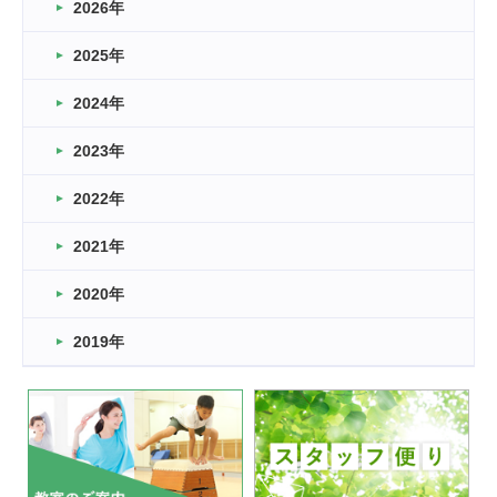
2026年
2026.03.16
どこよりも早い情報解禁
2025年
2026.03.15
車いすバスケとRくんのお話
2024年
2026.03.14
2023年
卒業・卒園の季節★
2022年
2026.03.11
スタッフ自慢
2021年
緑ケ丘体育館
2022.11.03
2020年
市民スポーツ祭 剣道の部開催
緑ケ丘体育館
2019年
2022.07.24
いたっぼーる大会☆彡
緑ケ丘体育館
2022.07.03
市内総合体育大会が開始