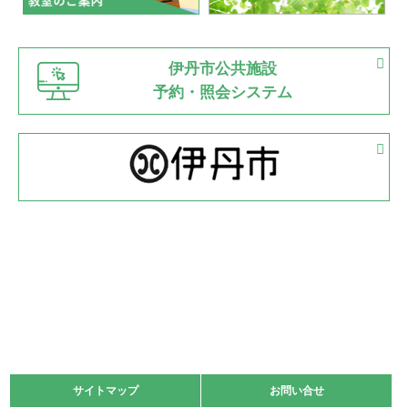
緑ケ丘体育館
猪名川運動広場
古池運動広場
市立野球場
2022.06.12
伊丹市公共施設
県知事杯争奪バレーボール大会が開催
予約・照会システム
緑ケ丘体育館
2022.05.05
体育協会長杯 バドミントン競技の部
緑ケ丘体育館
2022.05.22
少年スポーツ大会 剣道の部
2022.06.05
阪神中学校 バレーボール優勝大会＊
緑ケ丘体育館
2021.11.13
マスターズスポーツフェスティバル「ビーチバレーボール
大会」開催
緑ケ丘体育館
サイトマップ
サイトマップ
お問い合せ
お問い合せ