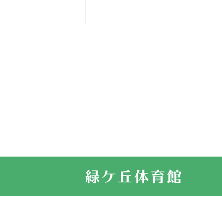
2026.03.15
車いすバスケ
2026.03.14
卒業・卒園の
2026.03.11
スタッフ自慢
2022.11.03
市民スポーツ
2022.07.24
いたっぼーる
2022.07.03
市内総合体育
古池運動広場
2022.06.12
県知事杯争奪
2022.05.05
体育協会長杯
2022.05.22
少年スポーツ
2022.06.05
阪神中学校 
2021.11.13
マスターズス
サイトマップ
お問い合せ
プライバシ
緑ケ丘体育館