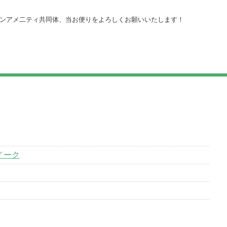
ンアメ二ティ共同体、当お便りをよろしくお願いいたします！
イーク
い情報解禁