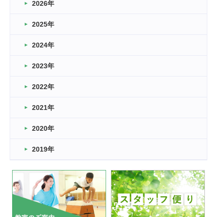
2026年
2026.03.16
どこよりも早い情報解禁
2025年
2026.03.15
車いすバスケとRくんのお話
2024年
2026.03.14
2023年
卒業・卒園の季節★
2022年
2026.03.11
スタッフ自慢
2021年
緑ケ丘体育館
2022.11.03
2020年
市民スポーツ祭 剣道の部開催
緑ケ丘体育館
2019年
2022.07.24
いたっぼーる大会☆彡
緑ケ丘体育館
2022.07.03
市内総合体育大会が開始