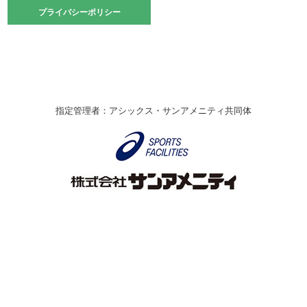
2021.10.23
プライバシーポリシー
プライバシーポリシー
卓球選手権大会ラージボールの部開催☆
2021.10.20
車いすバスケチームの利用☆
緑ケ丘体育館
2021.06.26
指定管理者：アシックス・サンアメニティ共同体
伊丹市総合体育大会 バレーボール大会が開催されました
★
緑ケ丘体育館
2020.12.20
なわとびイベントを開催しました！
緑ケ丘体育館
2020.10.28
アシックス☆シニアウォーキングラボ
緑ケ丘体育館
Copyright © Itami City. All rights reserved.
2020.07.18
【7/20～】緑ヶ丘プールがオープンします！
緑ケ丘体育館
プール