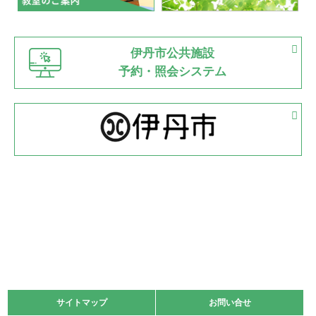
緑ケ丘体育館
猪名川運動広場
古池運動広場
市立野球場
2022.06.12
伊丹市公共施設
県知事杯争奪バレーボール大会が開催
予約・照会システム
緑ケ丘体育館
2022.05.05
体育協会長杯 バドミントン競技の部
緑ケ丘体育館
2022.05.22
少年スポーツ大会 剣道の部
2022.06.05
阪神中学校 バレーボール優勝大会＊
緑ケ丘体育館
2021.11.13
マスターズスポーツフェスティバル「ビーチバレーボール
大会」開催
緑ケ丘体育館
サイトマップ
サイトマップ
お問い合せ
お問い合せ