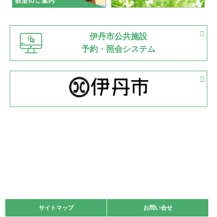
緑ケ丘体育館
猪名川運動広場
古池運動広場
市立野球場
2022.06.12
伊丹市公共施設
県知事杯争奪バレーボール大会が開催
予約・照会システム
緑ケ丘体育館
2022.05.05
体育協会長杯 バドミントン競技の部
緑ケ丘体育館
2022.05.22
少年スポーツ大会 剣道の部
2022.06.05
阪神中学校 バレーボール優勝大会＊
緑ケ丘体育館
2021.11.13
マスターズスポーツフェスティバル「ビーチバレーボール
大会」開催
緑ケ丘体育館
サイトマップ
サイトマップ
お問い合せ
お問い合せ