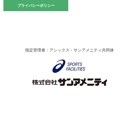
2021.10.23
プライバシーポリシー
プライバシーポリシー
卓球選手権大会ラージボールの部開催☆
2021.10.20
車いすバスケチームの利用☆
緑ケ丘体育館
2021.06.26
指定管理者：アシックス・サンアメニティ共同体
伊丹市総合体育大会 バレーボール大会が開催されました
★
緑ケ丘体育館
2020.12.20
なわとびイベントを開催しました！
緑ケ丘体育館
2020.10.28
アシックス☆シニアウォーキングラボ
緑ケ丘体育館
Copyright © Itami City. All rights reserved.
2020.07.18
【7/20～】緑ヶ丘プールがオープンします！
緑ケ丘体育館
プール