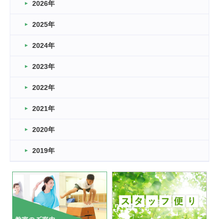
2026年
2026.03.16
どこよりも早い情報解禁
2025年
2026.03.15
車いすバスケとRくんのお話
2024年
2026.03.14
2023年
卒業・卒園の季節★
2022年
2026.03.11
スタッフ自慢
2021年
緑ケ丘体育館
2022.11.03
2020年
市民スポーツ祭 剣道の部開催
緑ケ丘体育館
2019年
2022.07.24
いたっぼーる大会☆彡
緑ケ丘体育館
2022.07.03
市内総合体育大会が開始