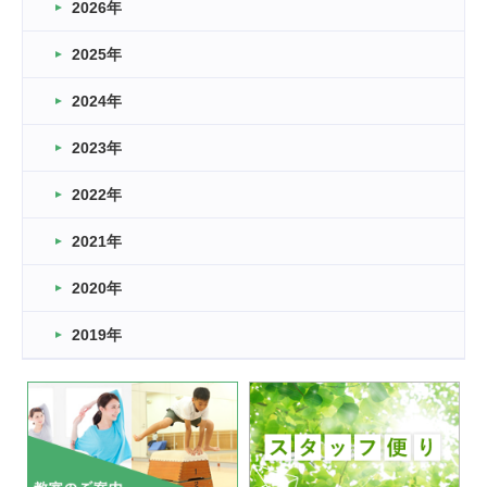
2026年
2026.03.16
どこよりも早い情報解禁
2025年
2026.03.15
車いすバスケとRくんのお話
2024年
2026.03.14
2023年
卒業・卒園の季節★
2022年
2026.03.11
スタッフ自慢
2021年
緑ケ丘体育館
2022.11.03
2020年
市民スポーツ祭 剣道の部開催
緑ケ丘体育館
2019年
2022.07.24
いたっぼーる大会☆彡
緑ケ丘体育館
2022.07.03
市内総合体育大会が開始