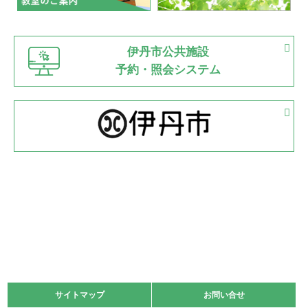
緑ケ丘体育館
猪名川運動広場
古池運動広場
市立野球場
2022.06.12
伊丹市公共施設
県知事杯争奪バレーボール大会が開催
予約・照会システム
緑ケ丘体育館
2022.05.05
体育協会長杯 バドミントン競技の部
緑ケ丘体育館
2022.05.22
少年スポーツ大会 剣道の部
2022.06.05
阪神中学校 バレーボール優勝大会＊
緑ケ丘体育館
2021.11.13
マスターズスポーツフェスティバル「ビーチバレーボール
大会」開催
緑ケ丘体育館
サイトマップ
サイトマップ
お問い合せ
お問い合せ