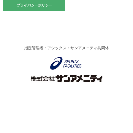
2021.10.23
プライバシーポリシー
プライバシーポリシー
卓球選手権大会ラージボールの部開催☆
2021.10.20
車いすバスケチームの利用☆
緑ケ丘体育館
2021.06.26
指定管理者：アシックス・サンアメニティ共同体
伊丹市総合体育大会 バレーボール大会が開催されました
★
緑ケ丘体育館
2020.12.20
なわとびイベントを開催しました！
緑ケ丘体育館
2020.10.28
アシックス☆シニアウォーキングラボ
緑ケ丘体育館
Copyright © Itami City. All rights reserved.
2020.07.18
【7/20～】緑ヶ丘プールがオープンします！
緑ケ丘体育館
プール