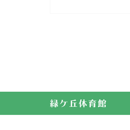
2026.03.15
車いすバスケ
2026.03.14
卒業・卒園の
2026.03.11
スタッフ自慢
2022.11.03
市民スポーツ
2022.07.24
いたっぼーる
2022.07.03
市内総合体育
古池運動広場
2022.06.12
県知事杯争奪
2022.05.05
体育協会長杯
2022.05.22
少年スポーツ
2022.06.05
阪神中学校 
2021.11.13
マスターズス
サイトマップ
お問い合せ
プライバシ
緑ケ丘体育館