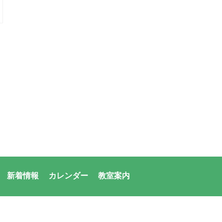
新着情報
カレンダー
教室案内
者：アシックス・サンアメニティ共同体