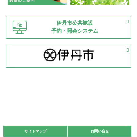
緑ケ丘体育館
猪名川運動広場
古池運動広場
市立野球場
2022.06.12
伊丹市公共施設
県知事杯争奪バレーボール大会が開催
予約・照会システム
緑ケ丘体育館
2022.05.05
体育協会長杯 バドミントン競技の部
緑ケ丘体育館
2022.05.22
少年スポーツ大会 剣道の部
2022.06.05
阪神中学校 バレーボール優勝大会＊
緑ケ丘体育館
2021.11.13
マスターズスポーツフェスティバル「ビーチバレーボール
大会」開催
緑ケ丘体育館
サイトマップ
サイトマップ
お問い合せ
お問い合せ