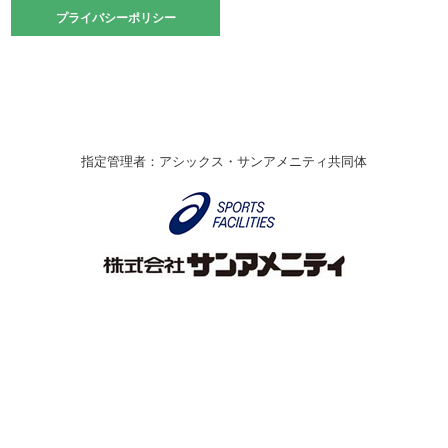
2021.10.23
プライバシーポリシー
プライバシーポリシー
卓球選手権大会ラージボールの部開催☆
2021.10.20
車いすバスケチームの利用☆
緑ケ丘体育館
2021.06.26
指定管理者：アシックス・サンアメニティ共同体
伊丹市総合体育大会 バレーボール大会が開催されました
★
緑ケ丘体育館
2020.12.20
なわとびイベントを開催しました！
緑ケ丘体育館
2020.10.28
アシックス☆シニアウォーキングラボ
緑ケ丘体育館
Copyright © Itami City. All rights reserved.
2020.07.18
【7/20～】緑ヶ丘プールがオープンします！
緑ケ丘体育館
プール