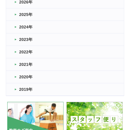
2026年
2026.03.16
どこよりも早い情報解禁
2025年
2026.03.15
車いすバスケとRくんのお話
2024年
2026.03.14
2023年
卒業・卒園の季節★
2022年
2026.03.11
スタッフ自慢
2021年
緑ケ丘体育館
2022.11.03
2020年
市民スポーツ祭 剣道の部開催
緑ケ丘体育館
2019年
2022.07.24
いたっぼーる大会☆彡
緑ケ丘体育館
2022.07.03
市内総合体育大会が開始