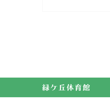
2026.03.15
車いすバスケ
2026.03.14
卒業・卒園の
2026.03.11
スタッフ自慢
2022.11.03
市民スポーツ
2022.07.24
いたっぼーる
2022.07.03
市内総合体育
古池運動広場
2022.06.12
県知事杯争奪
2022.05.05
体育協会長杯
2022.05.22
少年スポーツ
2022.06.05
阪神中学校 
2021.11.13
マスターズス
サイトマップ
お問い合せ
プライバシ
緑ケ丘体育館