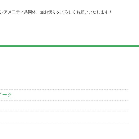
ンアメ二ティ共同体、当お便りをよろしくお願いいたします！
イーク
い情報解禁