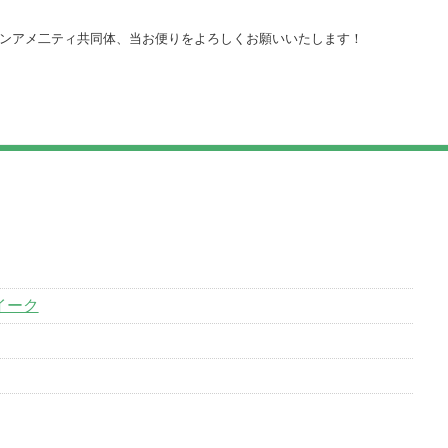
ンアメ二ティ共同体、当お便りをよろしくお願いいたします！
イーク
い情報解禁