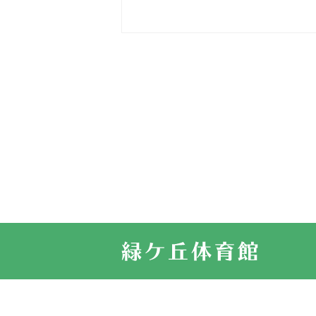
2026.03.15
車いすバスケ
2026.03.14
卒業・卒園の
2026.03.11
スタッフ自慢
2022.11.03
市民スポーツ
2022.07.24
いたっぼーる
2022.07.03
市内総合体育
古池運動広場
2022.06.12
県知事杯争奪
2022.05.05
体育協会長杯
2022.05.22
少年スポーツ
2022.06.05
阪神中学校 
2021.11.13
マスターズス
サイトマップ
お問い合せ
プライバシ
緑ケ丘体育館