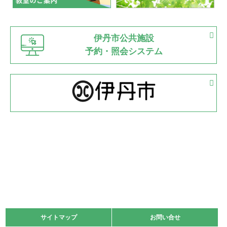
緑ケ丘体育館
猪名川運動広場
古池運動広場
市立野球場
2022.06.12
伊丹市公共施設
県知事杯争奪バレーボール大会が開催
予約・照会システム
緑ケ丘体育館
2022.05.05
体育協会長杯 バドミントン競技の部
緑ケ丘体育館
2022.05.22
少年スポーツ大会 剣道の部
2022.06.05
阪神中学校 バレーボール優勝大会＊
緑ケ丘体育館
2021.11.13
マスターズスポーツフェスティバル「ビーチバレーボール
大会」開催
緑ケ丘体育館
サイトマップ
サイトマップ
お問い合せ
お問い合せ