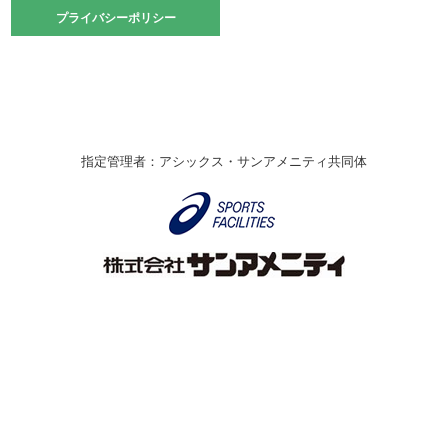
2021.10.23
プライバシーポリシー
プライバシーポリシー
卓球選手権大会ラージボールの部開催☆
2021.10.20
車いすバスケチームの利用☆
緑ケ丘体育館
2021.06.26
指定管理者：アシックス・サンアメニティ共同体
伊丹市総合体育大会 バレーボール大会が開催されました
★
緑ケ丘体育館
2020.12.20
なわとびイベントを開催しました！
緑ケ丘体育館
2020.10.28
アシックス☆シニアウォーキングラボ
緑ケ丘体育館
Copyright © Itami City. All rights reserved.
2020.07.18
【7/20～】緑ヶ丘プールがオープンします！
緑ケ丘体育館
プール