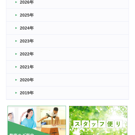
2026年
2026.03.16
どこよりも早い情報解禁
2025年
2026.03.15
車いすバスケとRくんのお話
2024年
2026.03.14
2023年
卒業・卒園の季節★
2022年
2026.03.11
スタッフ自慢
2021年
緑ケ丘体育館
2022.11.03
2020年
市民スポーツ祭 剣道の部開催
緑ケ丘体育館
2019年
2022.07.24
いたっぼーる大会☆彡
緑ケ丘体育館
2022.07.03
市内総合体育大会が開始