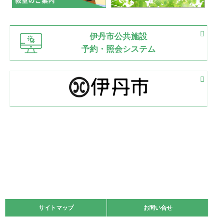
緑ケ丘体育館
猪名川運動広場
古池運動広場
市立野球場
2022.06.12
伊丹市公共施設
県知事杯争奪バレーボール大会が開催
予約・照会システム
緑ケ丘体育館
2022.05.05
体育協会長杯 バドミントン競技の部
緑ケ丘体育館
2022.05.22
少年スポーツ大会 剣道の部
2022.06.05
阪神中学校 バレーボール優勝大会＊
緑ケ丘体育館
2021.11.13
マスターズスポーツフェスティバル「ビーチバレーボール
大会」開催
緑ケ丘体育館
サイトマップ
サイトマップ
お問い合せ
お問い合せ