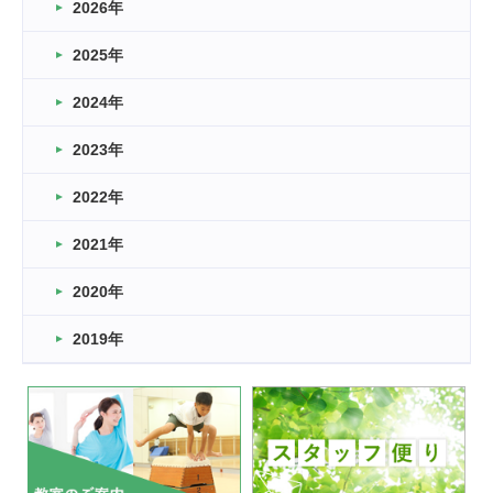
2026年
2026.03.16
どこよりも早い情報解禁
2025年
2026.03.15
車いすバスケとRくんのお話
2024年
2026.03.14
2023年
卒業・卒園の季節★
2022年
2026.03.11
スタッフ自慢
2021年
緑ケ丘体育館
2022.11.03
2020年
市民スポーツ祭 剣道の部開催
緑ケ丘体育館
2019年
2022.07.24
いたっぼーる大会☆彡
緑ケ丘体育館
2022.07.03
市内総合体育大会が開始