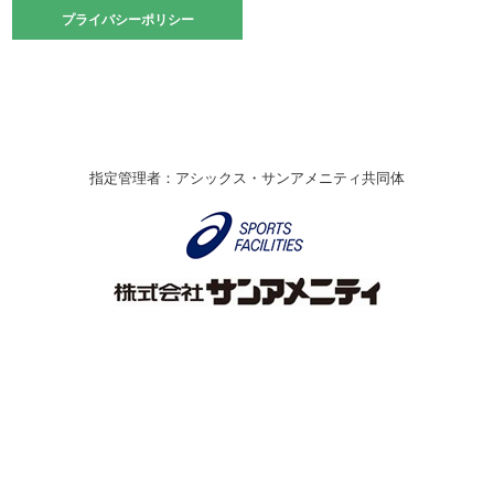
2021.10.23
プライバシーポリシー
プライバシーポリシー
卓球選手権大会ラージボールの部開催☆
2021.10.20
車いすバスケチームの利用☆
緑ケ丘体育館
2021.06.26
指定管理者：アシックス・サンアメニティ共同体
伊丹市総合体育大会 バレーボール大会が開催されました
★
緑ケ丘体育館
2020.12.20
なわとびイベントを開催しました！
緑ケ丘体育館
2020.10.28
アシックス☆シニアウォーキングラボ
緑ケ丘体育館
Copyright © Itami City. All rights reserved.
2020.07.18
【7/20～】緑ヶ丘プールがオープンします！
緑ケ丘体育館
プール