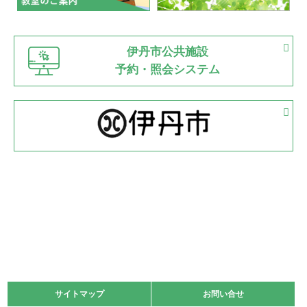
緑ケ丘体育館
猪名川運動広場
古池運動広場
市立野球場
2022.06.12
伊丹市公共施設
県知事杯争奪バレーボール大会が開催
予約・照会システム
緑ケ丘体育館
2022.05.05
体育協会長杯 バドミントン競技の部
緑ケ丘体育館
2022.05.22
少年スポーツ大会 剣道の部
2022.06.05
阪神中学校 バレーボール優勝大会＊
緑ケ丘体育館
2021.11.13
マスターズスポーツフェスティバル「ビーチバレーボール
大会」開催
緑ケ丘体育館
サイトマップ
サイトマップ
お問い合せ
お問い合せ