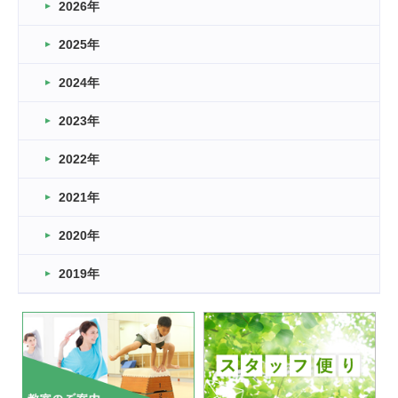
2026年
2026.03.16
どこよりも早い情報解禁
2025年
2026.03.15
車いすバスケとRくんのお話
2024年
2026.03.14
2023年
卒業・卒園の季節★
2022年
2026.03.11
スタッフ自慢
2021年
緑ケ丘体育館
2022.11.03
2020年
市民スポーツ祭 剣道の部開催
緑ケ丘体育館
2019年
2022.07.24
いたっぼーる大会☆彡
緑ケ丘体育館
2022.07.03
市内総合体育大会が開始