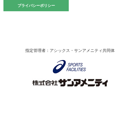
2021.10.23
プライバシーポリシー
プライバシーポリシー
卓球選手権大会ラージボールの部開催☆
2021.10.20
車いすバスケチームの利用☆
緑ケ丘体育館
2021.06.26
指定管理者：アシックス・サンアメニティ共同体
伊丹市総合体育大会 バレーボール大会が開催されました
★
緑ケ丘体育館
2020.12.20
なわとびイベントを開催しました！
緑ケ丘体育館
2020.10.28
アシックス☆シニアウォーキングラボ
緑ケ丘体育館
Copyright © Itami City. All rights reserved.
2020.07.18
【7/20～】緑ヶ丘プールがオープンします！
緑ケ丘体育館
プール