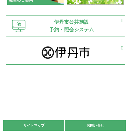
緑ケ丘体育館
猪名川運動広場
古池運動広場
市立野球場
2022.06.12
伊丹市公共施設
県知事杯争奪バレーボール大会が開催
予約・照会システム
緑ケ丘体育館
2022.05.05
体育協会長杯 バドミントン競技の部
緑ケ丘体育館
2022.05.22
少年スポーツ大会 剣道の部
2022.06.05
阪神中学校 バレーボール優勝大会＊
緑ケ丘体育館
2021.11.13
マスターズスポーツフェスティバル「ビーチバレーボール
大会」開催
緑ケ丘体育館
サイトマップ
サイトマップ
お問い合せ
お問い合せ