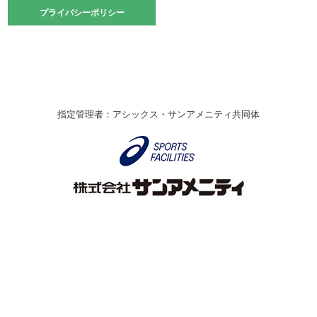
2021.10.23
プライバシーポリシー
プライバシーポリシー
卓球選手権大会ラージボールの部開催☆
2021.10.20
車いすバスケチームの利用☆
緑ケ丘体育館
2021.06.26
指定管理者：アシックス・サンアメニティ共同体
伊丹市総合体育大会 バレーボール大会が開催されました
★
緑ケ丘体育館
2020.12.20
なわとびイベントを開催しました！
緑ケ丘体育館
2020.10.28
アシックス☆シニアウォーキングラボ
緑ケ丘体育館
Copyright © Itami City. All rights reserved.
2020.07.18
【7/20～】緑ヶ丘プールがオープンします！
緑ケ丘体育館
プール