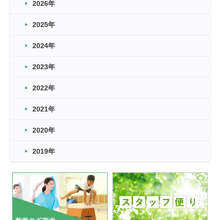
2026年
2026.03.16
どこよりも早い情報解禁
2025年
2026.03.15
車いすバスケとRくんのお話
2024年
2026.03.14
2023年
卒業・卒園の季節★
2022年
2026.03.11
スタッフ自慢
2021年
緑ケ丘体育館
2022.11.03
2020年
市民スポーツ祭 剣道の部開催
緑ケ丘体育館
2019年
2022.07.24
いたっぼーる大会☆彡
緑ケ丘体育館
2022.07.03
市内総合体育大会が開始