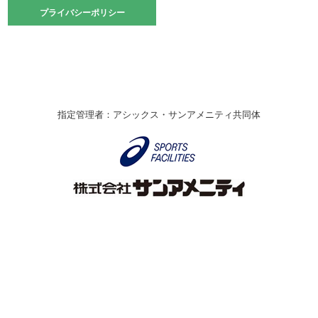
2021.10.23
プライバシーポリシー
プライバシーポリシー
卓球選手権大会ラージボールの部開催☆
2021.10.20
車いすバスケチームの利用☆
緑ケ丘体育館
2021.06.26
指定管理者：アシックス・サンアメニティ共同体
伊丹市総合体育大会 バレーボール大会が開催されました
★
緑ケ丘体育館
2020.12.20
なわとびイベントを開催しました！
緑ケ丘体育館
2020.10.28
アシックス☆シニアウォーキングラボ
緑ケ丘体育館
Copyright © Itami City. All rights reserved.
2020.07.18
【7/20～】緑ヶ丘プールがオープンします！
緑ケ丘体育館
プール