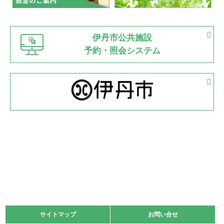
緑ケ丘体育館
猪名川運動広場
古池運動広場
市立野球場
2022.06.12
伊丹市公共施設
県知事杯争奪バレーボール大会が開催
予約・照会システム
緑ケ丘体育館
2022.05.05
体育協会長杯 バドミントン競技の部
緑ケ丘体育館
2022.05.22
少年スポーツ大会 剣道の部
2022.06.05
阪神中学校 バレーボール優勝大会＊
緑ケ丘体育館
2021.11.13
マスターズスポーツフェスティバル「ビーチバレーボール
大会」開催
緑ケ丘体育館
サイトマップ
サイトマップ
お問い合せ
お問い合せ