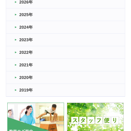
2026年
2026.03.16
どこよりも早い情報解禁
2025年
2026.03.15
車いすバスケとRくんのお話
2024年
2026.03.14
2023年
卒業・卒園の季節★
2022年
2026.03.11
スタッフ自慢
2021年
緑ケ丘体育館
2022.11.03
2020年
市民スポーツ祭 剣道の部開催
緑ケ丘体育館
2019年
2022.07.24
いたっぼーる大会☆彡
緑ケ丘体育館
2022.07.03
市内総合体育大会が開始