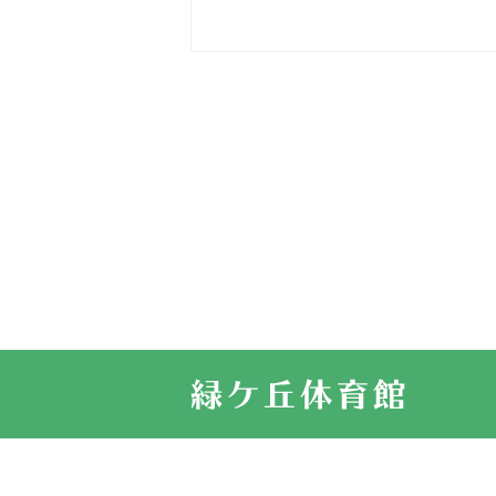
2026.03.15
車いすバスケ
2026.03.14
卒業・卒園の
2026.03.11
スタッフ自慢
2022.11.03
市民スポーツ
2022.07.24
いたっぼーる
2022.07.03
市内総合体育
古池運動広場
2022.06.12
県知事杯争奪
2022.05.05
体育協会長杯
2022.05.22
少年スポーツ
2022.06.05
阪神中学校 
2021.11.13
マスターズス
サイトマップ
お問い合せ
プライバシ
緑ケ丘体育館