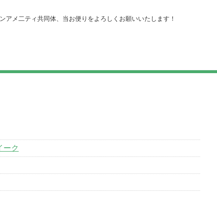
ンアメ二ティ共同体、当お便りをよろしくお願いいたします！
イーク
い情報解禁